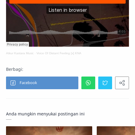
Atkur Kastara Music
·
Voice Of Distant Feeling [x] KNA
Anda mungkin menyukai postingan ini