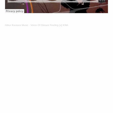
Atkur Kastara Music
·
Voice Of Distant Feeling [x] KNA