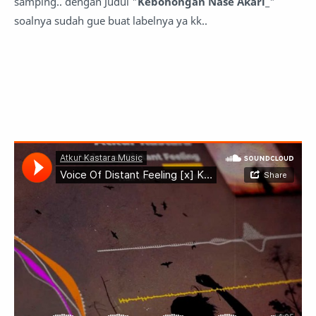
samping.. dengan Judul "
Kebohongan Nase Akari_
"
soalnya sudah gue buat labelnya ya kk..